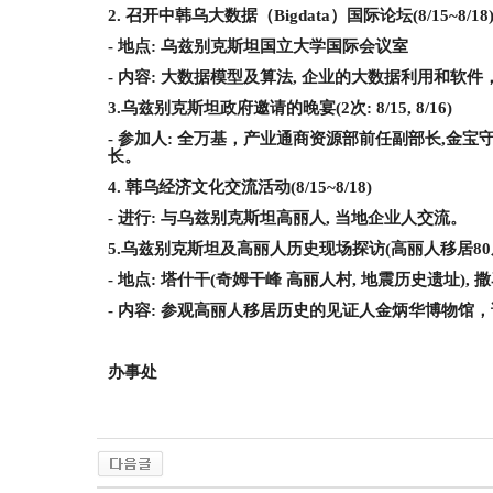
2. 召开中韩乌大数据（Bigdata）国际论坛
(8/15~8/18
- 地点
: 乌兹别克斯坦国立大学国际会议室
- 内容
: 大数据模型及算法
, 企业的大数据利用
和软件
3.乌兹别克斯坦政府邀请的晚宴
(2次
: 8/15, 8/16)
- 参加人
: 全万基，
产业通商资源部前任副部长
,金宝
长。
4. 韩乌经济文化交流活动
(8/15~8/18)
- 进行
: 与乌兹别克斯坦高丽人
, 当地企业人交流。
5.乌兹别克斯坦及高丽人历史现场探访
(高丽人移居
8
- 地点
: 塔什干
(
奇姆干峰
高丽人村
, 地震历史遗址
),
- 内容
: 参观高丽人移居历史的见证人金炳华博物馆
办事处