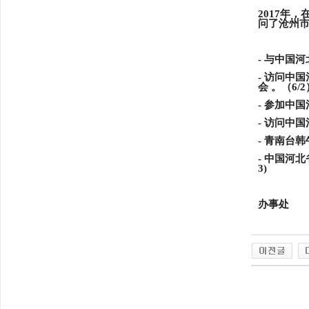
2017年
问了沧州
- 与中国
-
访问中国
会 。（6/2
-
参加中国
- 访问中
-
青南台韩
-
中国河北
3)
办事处