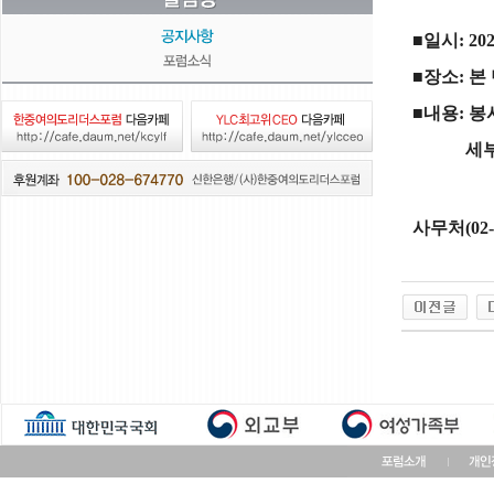
■
일시
: 20
■
장소
:
본
■
내용
:
봉
세부 진
사무처
(02