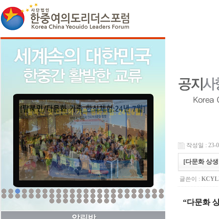
작성일 : 23-05
[다문화 상생포
글쓴이 :
KCY
“
다문화 